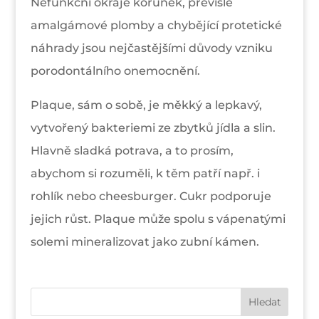
Nefunkční okraje korunek, převislé
amalgámové plomby a chybějící protetické
náhrady jsou nejčastějšími důvody vzniku
porodontálního onemocnění.
Plaque, sám o sobě, je měkký a lepkavý,
vytvořený bakteriemi ze zbytků jídla a slin.
Hlavně sladká potrava, a to prosím,
abychom si rozuměli, k těm patří např. i
rohlík nebo cheesburger. Cukr podporuje
jejich růst. Plaque může spolu s vápenatými
solemi mineralizovat jako zubní kámen.