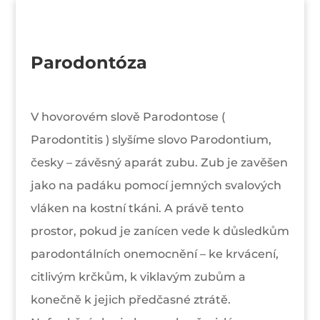
Parodontóza
V hovorovém slově Parodontose (
Parodontitis ) slyšíme slovo Parodontium,
česky – závěsný aparát zubu. Zub je zavěšen
jako na padáku pomocí jemných svalových
vláken na kostní tkáni. A právě tento
prostor, pokud je zanícen vede k důsledkům
parodontálních onemocnění – ke krvácení,
citlivým krčkům, k viklavým zubům a
konečně k jejich předčasné ztrátě.